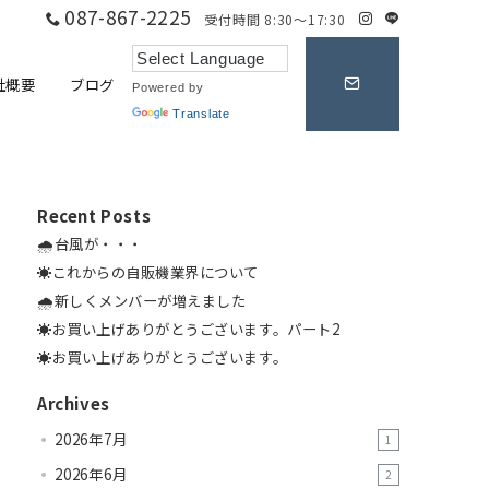
087-867-2225
受付時間 8:30～17:30
社概要
ブログ
Powered by
Translate
Recent Posts
🌧️台風が・・・
☀️これからの自販機業界について
🌧️新しくメンバーが増えました
☀️お買い上げありがとうございます。パート2
☀️お買い上げありがとうございます。
Archives
2026年7月
1
2026年6月
2