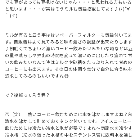
でも豆があっても豆挽けないじゃん・・・と思われる方もいる
と思います・・・が実はそうミルも勿論搭載してます♪(ﾉ)’∀
｀(ヾ)
ミルが有ると云う事ははいペーパーフィルターも勿論付いてま
す。自販機はよく見てみると味の濃さの調整が出来たりします
♪朝眠くてちょいと濃いコーヒー飲みたいみたいな時などは豆
の量や蒸らしや抽出の時間を変えて濃いめに出したり疲れて甘
いの飲みたいなんて時はミルクや砂糖をたっぷり入れて甘めの
コーヒーにも出来ます。その日の体調や気分で自分に合う味を
追求してみるのもいいですね😊
で？複雑って言う程？
否（笑） 熱いコーヒー飲むためには水を沸かしますよね？勿
論水を沸かして貯めておくタンク付いてます。アイスコーヒー
飲むためには冷たい冷水と氷が必要ですよね～勿論水を冷やす
冷水槽（冷水の張った水槽の中をステンレス管に飲料水を通し