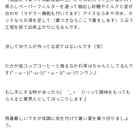
蒸らしペーパーフィルターを通って抽出し砂糖やミルクと混ぜ
合わせ（マドラー機能も付いてます）アイスなら氷や冷水、ホ
ットならお湯を足して（蓋つきならここで蓋をします）と云う
工程を経て出来上がりになるんです。
決して中で人が作ってる訳ではないんです（笑）
たかが紙コップコーヒーと侮るなかれ実はちゃんとしてるんで
す(*・ω・)(*-ω-)(*・ω・)(*-ω-)ウンウン♪
もし手にする時があったら( ´_ゝ｀)ﾌｰﾝって興味をもっても
らえると業界人としてほっこりします♪
残暑厳しいですが体調に気を付けて暑い夏を乗り切りましょ
う。