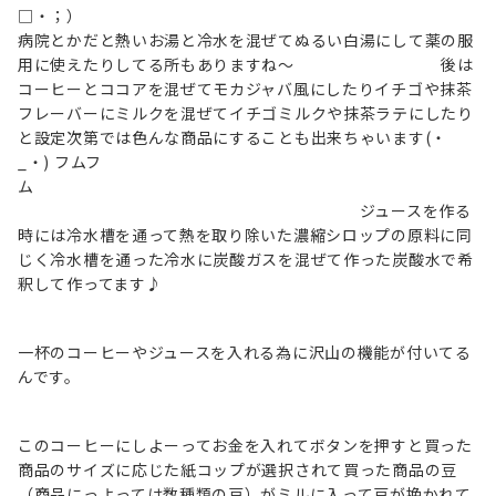
□・；）
病院とかだと熱いお湯と冷水を混ぜてぬるい白湯にして薬の服
用に使えたりしてる所もありますね～ 後は
コーヒーとココアを混ぜてモカジャバ風にしたりイチゴや抹茶
フレーバーにミルクを混ぜてイチゴミルクや抹茶ラテにしたり
と設定次第では色んな商品にすることも出来ちゃいます(・
_・) フムフ
ム
ジュースを作る
時には冷水槽を通って熱を取り除いた濃縮シロップの原料に同
じく冷水槽を通った冷水に炭酸ガスを混ぜて作った炭酸水で希
釈して作ってます♪
一杯のコーヒーやジュースを入れる為に沢山の機能が付いてる
んです。
このコーヒーにしよーってお金を入れてボタンを押すと買った
商品のサイズに応じた紙コップが選択されて買った商品の豆
（商品にっよっては数種類の豆）がミルに入って豆が挽かれて