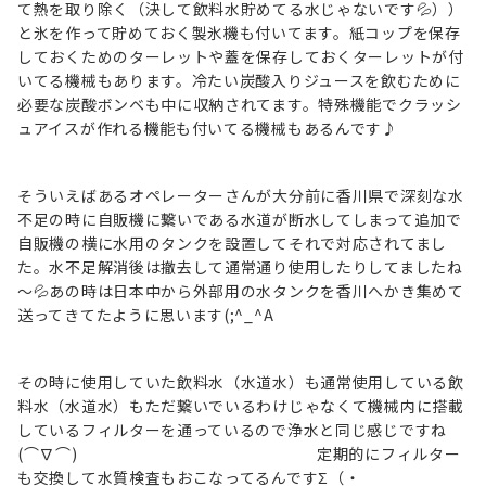
て熱を取り除く（決して飲料水貯めてる水じゃないです💦））
と氷を作って貯めておく製氷機も付いてます。紙コップを保存
しておくためのターレットや蓋を保存しておくターレットが付
いてる機械もあります。冷たい炭酸入りジュースを飲むために
必要な炭酸ボンベも中に収納されてます。特殊機能でクラッシ
ュアイスが作れる機能も付いてる機械もあるんです♪
そういえばあるオペレーターさんが大分前に香川県で深刻な水
不足の時に自販機に繋いである水道が断水してしまって追加で
自販機の横に水用のタンクを設置してそれで対応されてまし
た。水不足解消後は撤去して通常通り使用したりしてましたね
～💦あの時は日本中から外部用の水タンクを香川へかき集めて
送ってきてたように思います(;^_^A
その時に使用していた飲料水（水道水）も通常使用している飲
料水（水道水）もただ繋いでいるわけじゃなくて機械内に搭載
しているフィルターを通っているので浄水と同じ感じですね
(⌒∇⌒) 定期的にフィルター
も交換して水質検査もおこなってるんですΣ（・