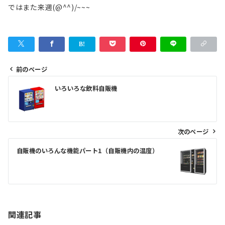
ではまた来週(@^^)/~~~
前のページ
投
いろいろな飲料自販機
稿
ナ
ビ
次のページ
ゲ
自販機のいろんな機能パート1（自販機内の温度）
ー
シ
ョ
ン
関連記事