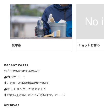
夏本番
チョットお休み
Recent Posts
☁️去り者いれば来る者あり
🌧️台風が・・・
☀️これからの自販機業界について
🌧️新しくメンバーが増えました
☀️お買い上げありがとうございます。パート2
Archives