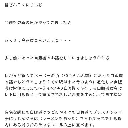
皆さんこんにちは😄
今週も更新の日がやってきました🎵
さてさて今週はと言いますと・・・
少し前にあった自販機のお話をしていきましょうかと😆
私がまだ新人でペーペーの頃（30うんねん前）にあった自販機
の話でもどうでしょう？その頃はまだ今のように進化した自販
機は皆無でしたね～💦その頃の自販機で現存する自販機は今は
レトロ自販機として重宝され新しい需要を生み出してますね😄
有名な感じの自販機はうどんやそばの自販機でプラスチック容
器にうどんやそば（ラーメンもあった）を入れてそれを自販機
内にある滑り台みたいなレールの上に並べます。