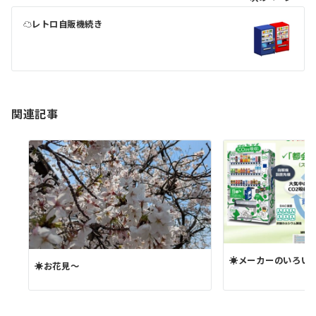
ゲ
☁レトロ自販機続き
ー
シ
ョ
ン
関連記事
☀メーカーのいろい
☀お花見～