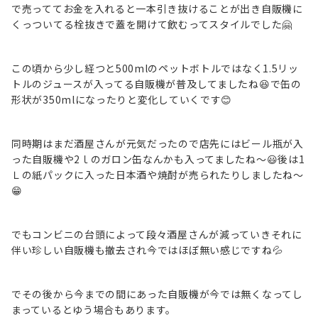
で売っててお金を入れると一本引き抜けることが出き自販機に
くっついてる栓抜きで蓋を開けて飲むってスタイルでした🤗
この頃から少し経つと500mlのペットボトルではなく1.5リッ
トルのジュースが入ってる自販機が普及してましたね😆で缶の
形状が350mlになったりと変化していくです😊
同時期はまだ酒屋さんが元気だったので店先にはビール瓶が入
った自販機や2ｌのガロン缶なんかも入ってましたね～😃後は1
Ｌの紙パックに入った日本酒や焼酎が売られたりしましたね～
😁
でもコンビニの台頭によって段々酒屋さんが減っていきそれに
伴い珍しい自販機も撤去され今ではほぼ無い感じですね💦
でその後から今までの間にあった自販機が今では無くなってし
まっているとゆう場合もあります。