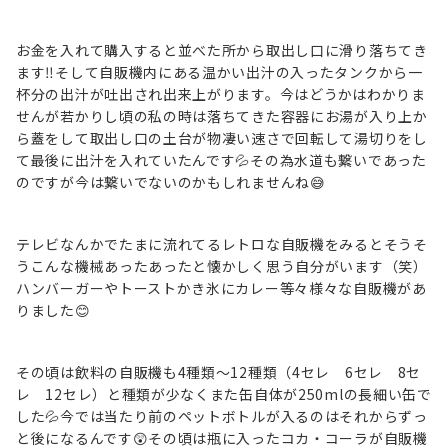
お金を入れて購入すると並べた所から取出し口に滑り落ちてき
ます‼そして自販機内にある温かい出汁の入ったタンクから一
杯分の出汁が吐出され出来上がります。今はどうかはわかりま
せんが若かりし頃の私の時は落ちてきた容器にお湯が入り上か
ら蓋をして取出し口の土台が物凄い速さで回転して湯切りをし
て最後に出汁を入れていたんです💦その為水道も繋いであった
のですが今は繋いでないのかもしれませんね😅
テレビなんかでたまに流れてるレトロな自販機をみるとそうそ
うこんな機械あったあったと懐かしく思う自分がいます（笑）
ハンバーガーやトーストかき氷にカレー等々様々な自販機があ
りました😊
その頃は飲料の自販機も4種類～12種類（4セレ 6セレ 8セ
レ 12セレ）と種類が少なくまた缶自体が250mlの長細い缶で
した💦今では当たり前のペットボトルが入るのはそれからずっ
と後になるんです😲その頃は瓶に入ったコカ・コーラが自販機