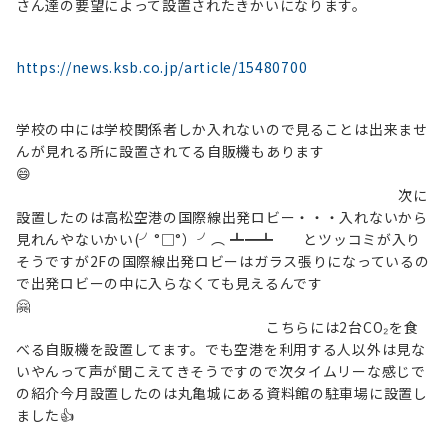
さん達の要望によって設置されたきかいになります。
https://news.ksb.co.jp/article/15480700
学校の中には学校関係者しか入れないので見ることは出来ませ
んが見れる所に設置されてる自販機もあります
😄
次に
設置したのは高松空港の国際線出発ロビー・・・入れないから
見れんやないかい(╯°□°）╯︵ ┻━┻ とツッコミが入り
そうですが2Fの国際線出発ロビーはガラス張りになっているの
で出発ロビーの中に入らなくても見えるんです
🤗
こちらには2台CO₂を食
べる自販機を設置してます。でも空港を利用する人以外は見な
いやんって声が聞こえてきそうですので次タイムリーな感じで
の紹介今月設置したのは丸亀城にある資料館の駐車場に設置し
ました👍