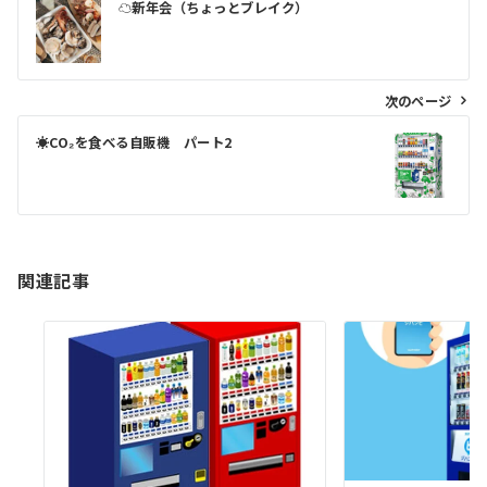
☁新年会（ちょっとブレイク）
稿
ナ
ビ
次のページ
ゲ
☀CO₂を食べる自販機 パート2
ー
シ
ョ
ン
関連記事