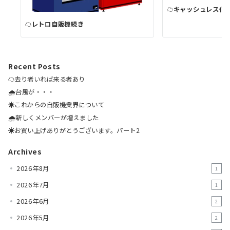
☁️キャッシュレス化
☁レトロ自販機続き
Recent Posts
☁️去り者いれば来る者あり
🌧️台風が・・・
☀️これからの自販機業界について
🌧️新しくメンバーが増えました
☀️お買い上げありがとうございます。パート2
Archives
2026年8月
1
2026年7月
1
2026年6月
2
2026年5月
2