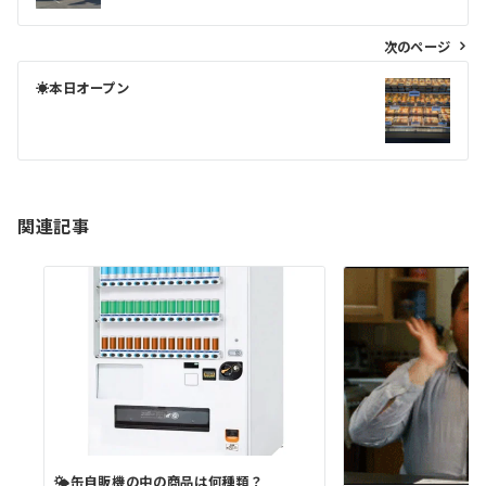
ナ
ビ
次のページ
ゲ
☀️本日オープン
ー
シ
ョ
ン
関連記事
🌤缶自販機の中の商品は何種類？