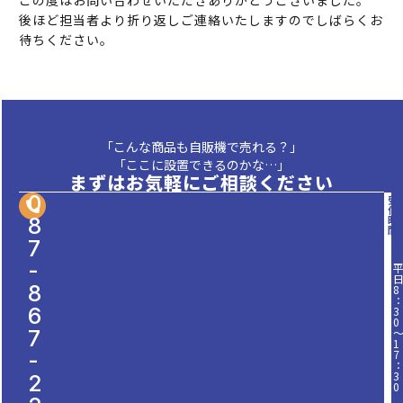
この度はお問い合わせいただきありがとうございました。
後ほど担当者より折り返しご連絡いたしますのでしばらくお
待ちください。
「こんな商品も自販機で売れる？」
「ここに設置できるのかな…」
まずはお気軽にご相談ください
0
受
付
8
時
間
7
-
8
8
6
3
0
7
1
7
-
3
2
0